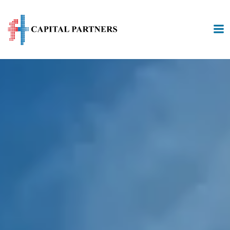
跳
至
内
容